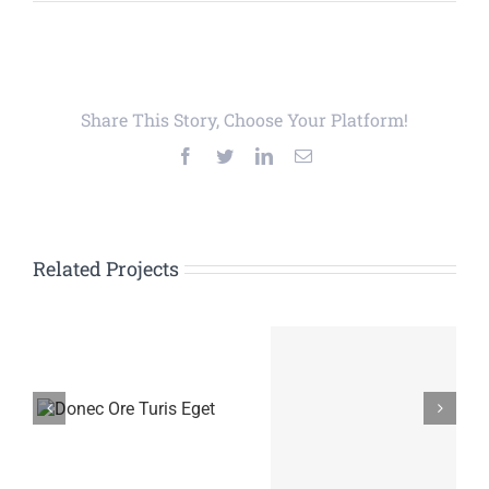
Share This Story, Choose Your Platform!
Facebook
Twitter
LinkedIn
Email
Related Projects
is
Mauris Fringilla
Nam Viverra
Voluts
Euismod