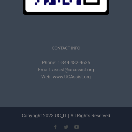
CONTACT INFO
Phone:
1-844-482-4636
Email:
assist@ucassist.org
Web:
www.UCAssist.org
Copyright 2023 UC_IT | All Rights Reserved
Facebook
Twitter
YouTube